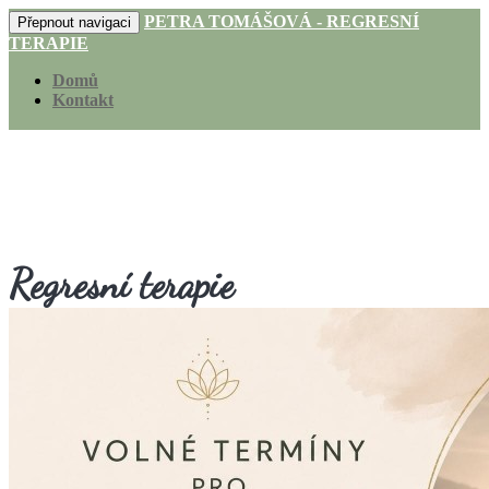
PETRA TOMÁŠOVÁ - REGRESNÍ
Přepnout navigaci
TERAPIE
Domů
Kontakt
Regresní terapie