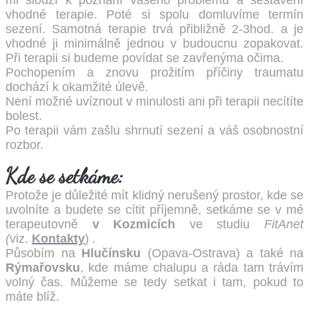
mi slouží k poznání vašeho problému a sestavení
vhodné terapie. Poté si spolu domluvíme termín
sezení. Samotná terapie trvá přibližně 2-3hod. a je
vhodné ji minimálně jednou v budoucnu zopakovat.
Při terapii si budeme povídat se zavřenýma očima.
Pochopením a znovu prožitím příčiny traumatu
dochází k okamžité úlevě.
Není možné uvíznout v minulosti ani při terapii necítíte
bolest.
Po terapii vám zašlu shrnutí sezení a váš osobnostní
rozbor.
Kde se setkáme:
Protože je důležité mít klidný nerušený prostor, kde se
uvolníte a budete se cítit příjemně, setkáme se v mé
terapeutovně
v Kozmicích
ve studiu
FitAnet
(
viz.
Kontakty
)
.
Působím na
Hlučínsku
(Opava-Ostrava) a také na
Rýmařovsku
, kde máme chalupu a ráda tam trávím
volný čas. Můžeme se tedy setkat i tam, pokud to
máte blíž.