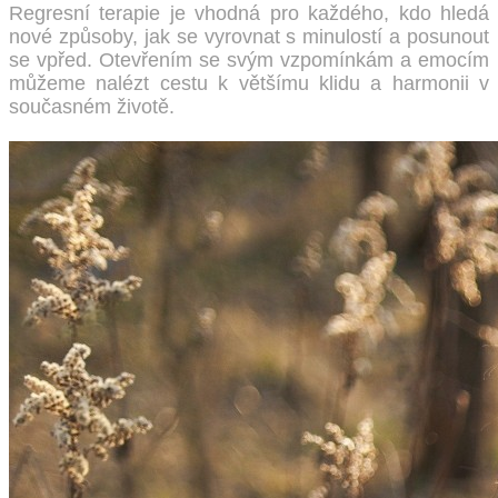
Regresní terapie je vhodná pro každého, kdo hledá
nové způsoby, jak se vyrovnat s minulostí a posunout
se vpřed. Otevřením se svým vzpomínkám a emocím
můžeme nalézt cestu k většímu klidu a harmonii v
současném životě.