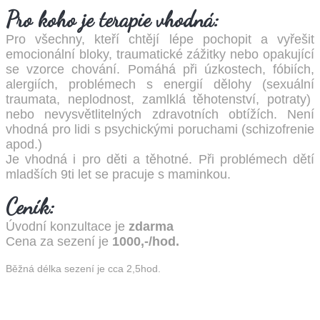
Pro koho je terapie vhodná:
Pro všechny, kteří chtějí lépe pochopit a vyřešit
emocionální bloky, traumatické zážitky nebo opakující
se vzorce chování. Pomáhá při úzkostech, fóbiích,
alergiích, problémech s energií dělohy (sexuální
traumata, neplodnost, zamlklá těhotenství, potraty)
nebo nevysvětlitelných zdravotních obtížích. Není
vhodná pro lidi s psychickými poruchami (schizofrenie
apod.)
Je vhodná i pro děti a těhotné. Při problémech dětí
mladších 9ti let se pracuje s maminkou.
Ceník:
Úvodní konzultace je
zdarma
Cena za sezení je
1000,-/hod.
Běžná délka sezení je cca 2,5hod.